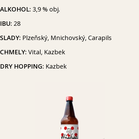
ALKOHOL:
3,9 % obj.
IBU:
28
SLADY:
Plzeň­ský, Mni­chov­ský, Carapils
CHMELY:
Vital, Kazbek
DRY HOPPING:
Kazbek