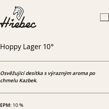
Hoppy Lager 10°
Osvě­žu­jí­cí desít­ka s výraz­ným aro­ma po
chme­lu Kazbek.
EPM:
10 %