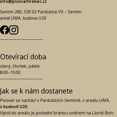
info@pivovarhrebec.cz
Semtín 280, 530 02 Par­du­bi­ce VII – Semtín
are­ál UMA, budo­va U20
——————————-
Otevírací doba
úte­rý, čtvr­tek, pátek
8:00–15:00
——————————-
Jak se k nám dostanete
Pivo­var se nachá­zí v Par­du­bi­cích-Semtí­ně, v are­á­lu UMA,
v budo­vě U20
.
Vjezd do are­á­lu je posled­ní bra­nou smě­rem na Láz­ně Boh­