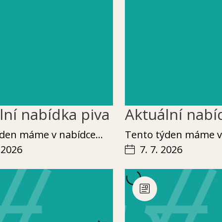
lní nabídka piva
Aktuální nabí
týden máme v nabídce…
Ten­to týden máme 
. 2026
7. 7. 2026