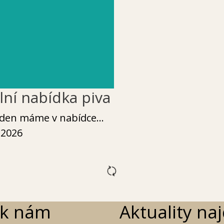
lní nabídka piva
Aktuální nabí
týden máme v nabídce…
Ten­to týden máme 
. 2026
11. 5. 2026