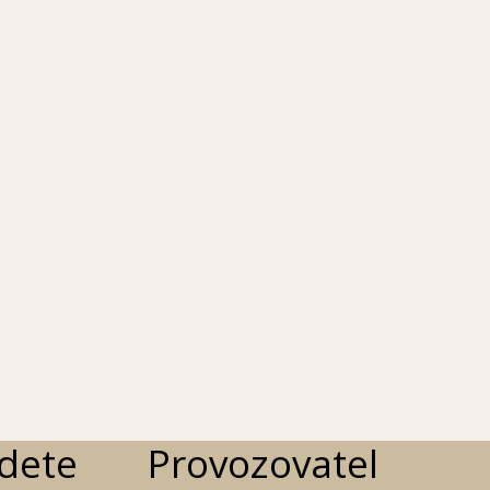
dka piva
Aktuální nabídka piva
v nabídce…
Ten­to týden máme v nabídce…
4. 5. 2026