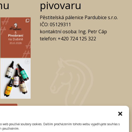
o web používá soubory cookies. Dalším procházením tohoto webu vyjadřujete souhlas s
ch používáním.