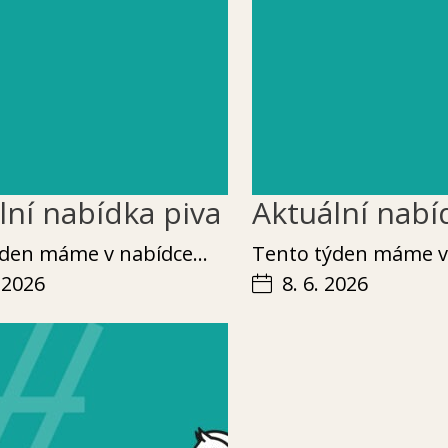
lní nabídka piva
Aktuální nabí
týden máme v nabídce…
Ten­to týden máme 
. 2026
8. 6. 2026